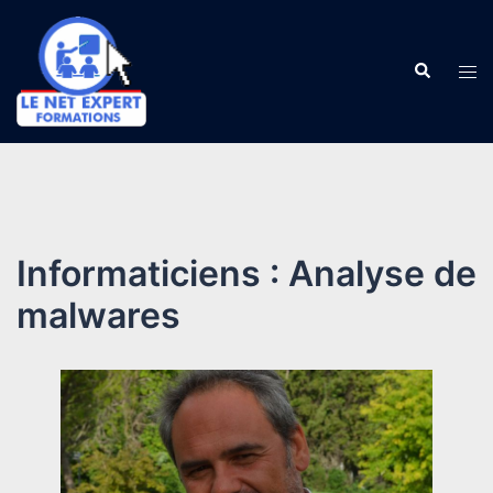
Aller
au
Recherch
contenu
Ouv
le
me
Informaticiens : Analyse de
malwares