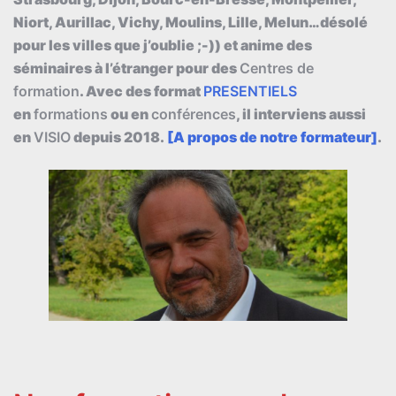
Niort, Aurillac, Vichy, Moulins, Lille, Melun…désolé
pour les villes que j’oublie ;-)) et anime des
séminaires à l’étranger pour des
Centres de
formation
. Avec des format
PRESENTIELS
en
formations
ou en
conférences
, il interviens aussi
en
VISIO
depuis 2018.
[A propos de notre formateur]
.