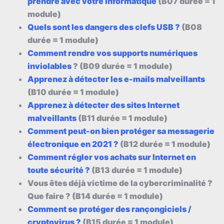
prendre avec votre informatique
(B07 durée = 1
module)
Quels sont les dangers des clefs USB ?
(B08
durée = 1 module)
Comment rendre vos supports numériques
inviolables
? (B09 durée = 1 module)
Apprenez à détecter les e-mails malveillants
(B10 durée = 1 module)
Apprenez à détecter des sites Internet
malveillants
(B11 durée = 1 module)
Comment peut-on bien protéger sa messagerie
électronique en 2021 ?
(B12 durée = 1 module)
Comment régler vos achats sur Internet en
toute sécurité ?
(B13 durée = 1 module)
Vous êtes déjà victime de la cybercriminalité ?
Que faire ? (B14 durée = 1 module)
Comment se protéger des rançongiciels /
cryptovirus ?
(B15 durée = 1 module)