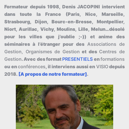
Formateur depuis 1998, Denis JACOPINI intervient
dans toute la France (Paris, Nice, Marseille,
Strasbourg, Dijon, Bourc-en-Bresse, Montpellier,
Niort, Aurillac, Vichy, Moulins, Lille, Melun…désolé
pour les villes que j’oublie ;-)) et anime des
séminaires à l’étranger pour des
Associations de
Gestion, Organismes de Gestion
et des
Centres de
Gestion
. Avec des format
PRESENTIELS
en
formations
ou en
conférences
, il interviens aussi en
VISIO
depuis
2018.
[A propos de notre formateur]
.