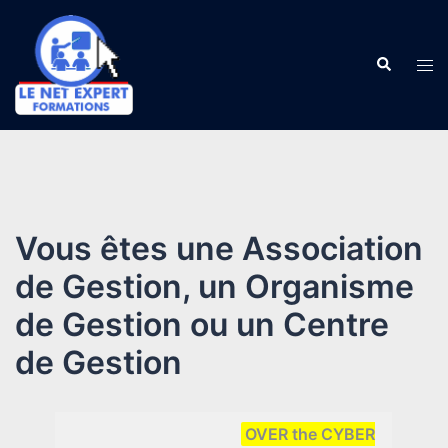
Aller
au
Recherch
contenu
Ouv
le
me
Vous êtes une Association
de Gestion, un Organisme
de Gestion ou un Centre
de Gestion
OVER the CYBER