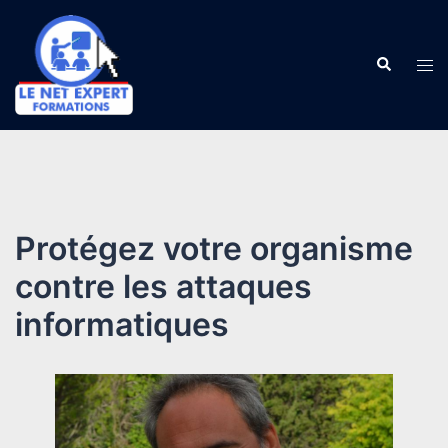
Aller
au
Recherch
contenu
Ouv
le
me
Protégez votre organisme
contre les attaques
informatiques