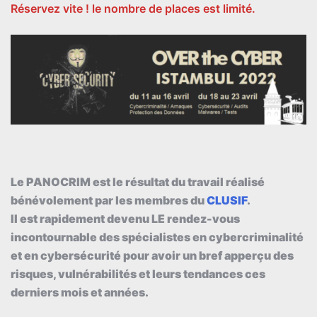
Réservez vite ! le nombre de places est limité.
Le PANOCRIM est le résultat du travail réalisé
bénévolement par les membres du
CLUSIF
.
Il est rapidement devenu LE rendez-vous
incontournable des spécialistes en cybercriminalité
et en cybersécurité pour avoir un bref apperçu des
risques, vulnérabilités et leurs tendances ces
derniers mois et années.