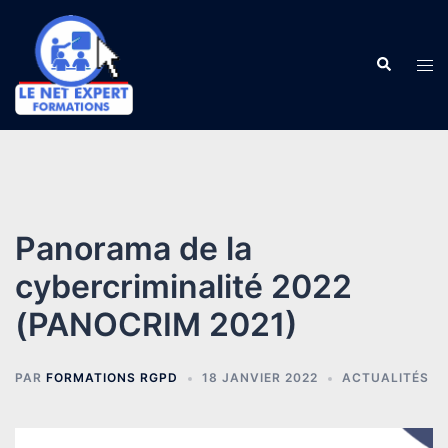
Aller
au
Recherch
contenu
Ouv
le
me
Panorama de la
cybercriminalité 2022
(PANOCRIM 2021)
PAR
FORMATIONS RGPD
18 JANVIER 2022
ACTUALITÉS