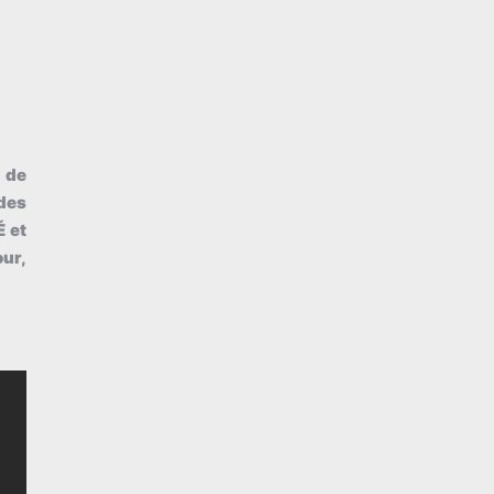
 de
des
É et
ur,