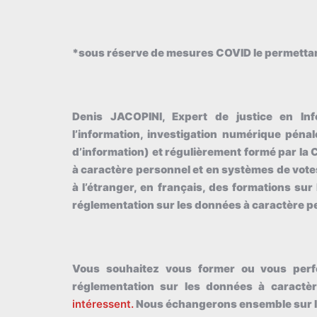
*sous réserve de mesures COVID le permettan
Denis JACOPINI, Expert de justice en Info
l’information, investigation numérique péna
d’information) et régulièrement formé par la 
à caractère personnel et en systèmes de vote
à l’étranger, en français, des formations sur 
réglementation sur les données à caractère p
Vous souhaitez vous former ou vous perfec
réglementation sur les données à caractè
intéressent.
Nous échangerons ensemble sur l’