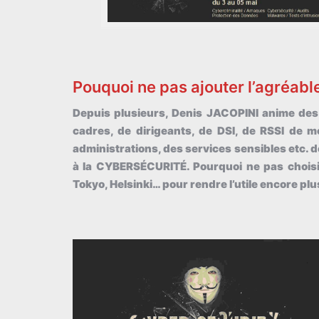
Pouquoi ne pas ajouter l’agréable 
Depuis plusieurs, Denis JACOPINI anime des 
cadres, de dirigeants, de DSI, de RSSI de 
administrations, des services sensibles etc. 
à la CYBERSÉCURITÉ. Pourquoi ne pas choisir
Tokyo, Helsinki… pour rendre l’utile encore pl