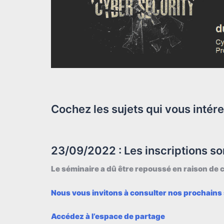
Cochez les sujets qui vous inté
23/09/2022 : Les inscriptions so
Le séminaire a dû être repoussé en raison de 
Nous vous invitons à consulter nos prochains
Accédez à l’espace de partage