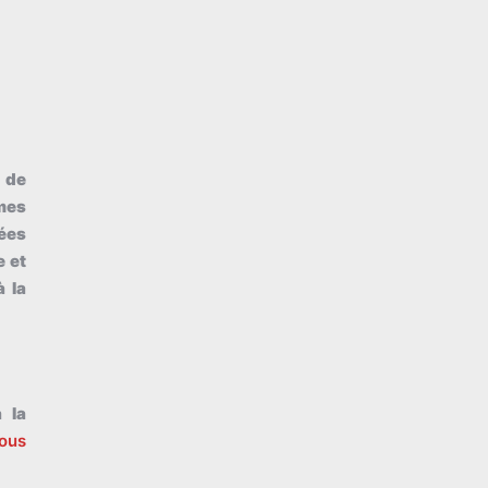
 de
mes
nées
e et
à la
 la
ous