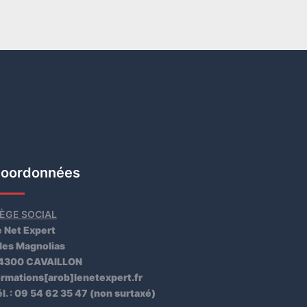
oordonnées
IÈGE SOCIAL
e Net Expert
 les Magnolias
4300 CAVAILLON
ormations[arob]lenetexpert.fr
l. : 09 54 62 35 47 (non surtaxé)