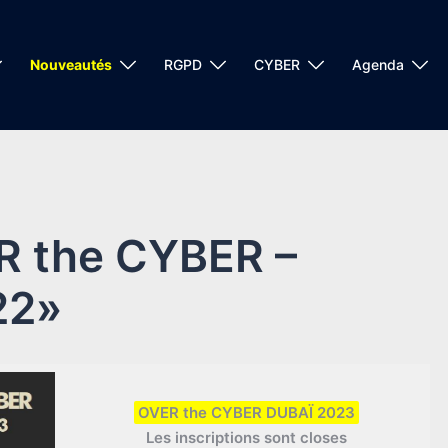
Nouveautés
RGPD
CYBER
Agenda
R the CYBER –
22»
OVER the CYBER DUBAÏ 2023
Les inscriptions sont closes