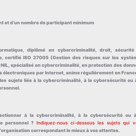
t et d’un nombre de participant minimum
rmatique, diplômé en cybercriminalité, droit, sécurité
le, certifié ISO 27005 (Gestion des risques sur les systè
CNIL, spécialisé en cybercriminalité, en protection des don
s électroniques par Internet, anime régulièrement en Franc
les sujets liés à la cybercriminalité, à la cybersécurité ou 
ersonnel.
tionner à la cybercriminalité, à la cybersécurité ou à
re personnel ?
Indiquez-nous ci-dessous les sujets qui v
organisation correspondant le mieux à vos attentes.