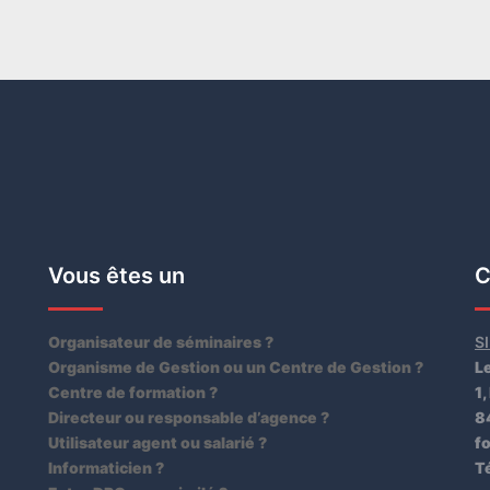
Vous êtes un
C
Organisateur de séminaires ?
S
Organisme de Gestion ou un Centre de Gestion ?
L
Centre de formation ?
1,
Directeur ou responsable d’agence ?
8
Utilisateur agent ou salarié ?
f
Informaticien ?
Té